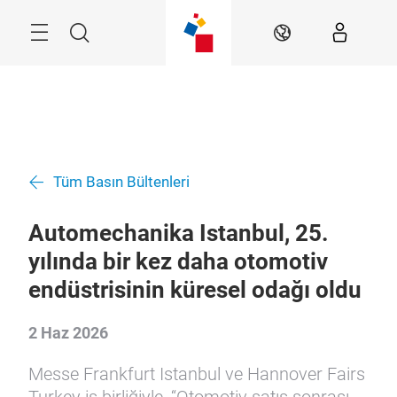
Atla
Arama
TR
Tüm Basın Bültenleri
Automechanika Istanbul, 25.
yılında bir kez daha otomotiv
endüstrisinin küresel odağı oldu
2 Haz 2026
Messe Frankfurt Istanbul ve Hannover Fairs