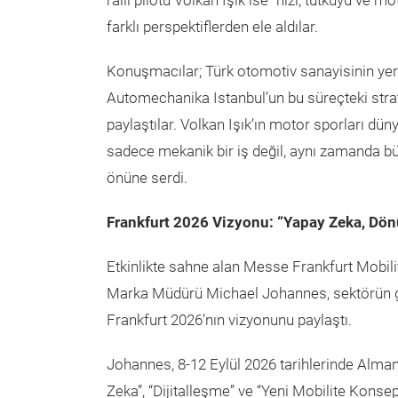
ralli pilotu Volkan Işık ise “hızı, tutkuyu ve
farklı perspektiflerden ele aldılar.
Konuşmacılar; Türk otomotiv sanayisinin yer
Automechanika Istanbul’un bu süreçteki strat
paylaştılar. Volkan Işık’ın motor sporları dü
sadece mekanik bir iş değil, aynı zamanda b
önüne serdi.
Frankfurt 2026 Vizyonu: “Yapay Zeka, Dö
Etkinlikte sahne alan Messe Frankfurt Mobil
Marka Müdürü Michael Johannes, sektörün g
Frankfurt 2026’nın vizyonunu paylaştı.
Johannes, 8-12 Eylül 2026 tarihlerinde Almanya
Zeka”, “Dijitalleşme” ve “Yeni Mobilite Konseptl