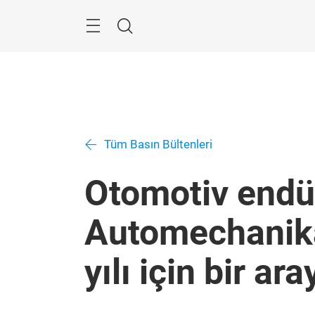
Atla
Arama
Tüm Basın Bültenleri
Otomotiv endüst
Automechanika
yılı için bir ara