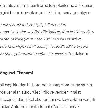
ormatı, yazılım tabanlı araç teknolojilerine odaklanan
isi fuarın öne çıkan yenilikleri arasında yer alıyor.
anika Frankfurt 2026, dijitalleşmeden
konomiye kadar sektörü dönüştüren tüm kritik trendleri
lkeden beklediğimiz 4.500 katılımcı ile Frankfurt,
derken; HighTech4Mobility ve AMBITION gibi yeni
ve genç yetenekleri odağımıza alıyoruz.”
ifadelerini
e Döngüsel Ekonomi
li başlıklardan biri, otomotiv satış sonrası pazarının
yer alan sürdürülebilirlik ve yeniden imalat
leceğinde döngüsel ekonominin ve kaynakların verimli
urgular, Automechanika Istanbul’un bu alandaki