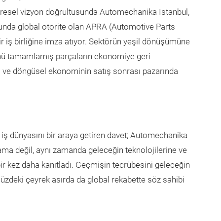
küresel vizyon doğrultusunda Automechanika Istanbul,
unda global otorite olan APRA (Automotive Parts
r iş birliğine imza atıyor. Sektörün yeşil dönüşümüne
ünü tamamlamış parçaların ekonomiye geri
sı ve döngüsel ekonominin satış sonrası pazarında
 iş dünyasını bir araya getiren davet; Automechanika
tlama değil, aynı zamanda geleceğin teknolojilerine ve
bir kez daha kanıtladı. Geçmişin tecrübesini geleceğin
müzdeki çeyrek asırda da global rekabette söz sahibi