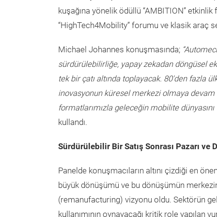
kuşağına yönelik ödüllü “AMBITION” etkinlik f
“HighTech4Mobility” forumu ve klasik araç serg
Michael Johannes konuşmasında;
“Automech
sürdürülebilirliğe, yapay zekadan döngüsel e
tek bir çatı altında toplayacak. 80'den fazla ü
inovasyonun küresel merkezi olmaya devam e
formatlarımızla geleceğin mobilite dünyasını 
kullandı.
Sürdürülebilir Bir Satış Sonrası Pazarı v
Panelde konuşmacıların altını çizdiği en önem
büyük dönüşümü ve bu dönüşümün merkezinde 
(remanufacturing) vizyonu oldu. Sektörün ge
kullanımının oynayacağı kritik role yapılan v