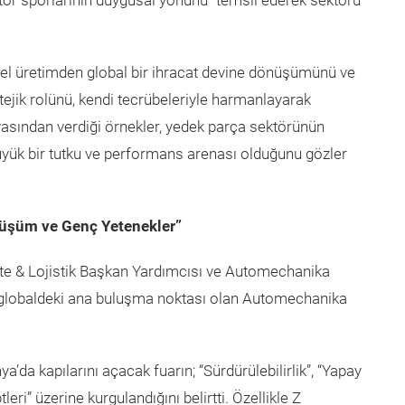
 motor sporlarının duygusal yönünü” temsil ederek sektörü
el üretimden global bir ihracat devine dönüşümünü ve
ejik rolünü, kendi tecrübeleriyle harmanlayarak
nyasından verdiği örnekler, yedek parça sektörünün
üyük bir tutku ve performans arenası olduğunu gözler
nüşüm ve Genç Yetenekler”
ite & Lojistik Başkan Yardımcısı ve Automechanika
lobaldeki ana buluşma noktası olan Automechanika
’da kapılarını açacak fuarın; “Sürdürülebilirlik”, “Yapay
eri” üzerine kurgulandığını belirtti. Özellikle Z