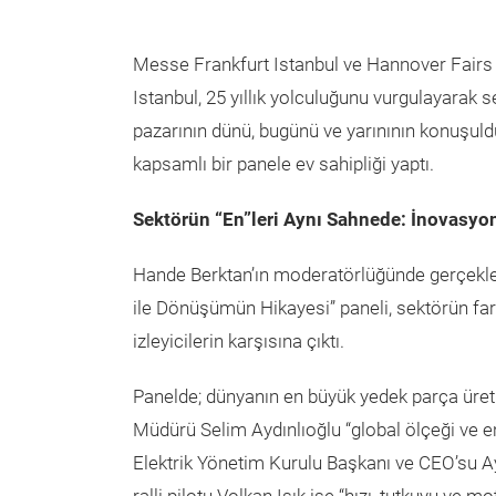
Messe Frankfurt Istanbul ve Hannover Fairs 
Istanbul, 25 yıllık yolculuğunu vurgulayarak s
pazarının dünü, bugünü ve yarınının konuşuld
kapsamlı bir panele ev sahipliği yaptı.
Sektörün “En”leri Aynı Sahnede: İnovasyon
Hande Berktan’ın moderatörlüğünde gerçekle
ile Dönüşümün Hikayesi” paneli, sektörün fark
izleyicilerin karşısına çıktı.
Panelde; dünyanın en büyük yedek parça üret
Müdürü Selim Aydınlıoğlu “global ölçeği ve en
Elektrik Yönetim Kurulu Başkanı ve CEO’su Ay