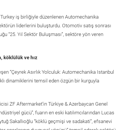
Turkey iş birliğiyle düzenlenen Automechanika
ektörün liderlerini buluşturdu. Otomotiv satış sonrası
uğu “25. Yıl Sektör Buluşması”, sektöre yön veren
, köklülük ve hız
şen “Çeyrek Asırlık Yolculuk: Automechanika Istanbul
lı dinamiklerini temsil eden özgün bir kurguyla
icisi ZF Aftermarket’in Türkiye & Azerbaycan Genel
düstriyel gücü”, fuarın en eski katılımcılarından Lucas
tuğ Sakallıoğlu “köklü geçmişi ve sadakati”, efsanevi