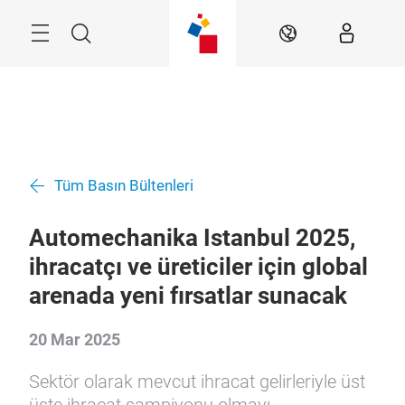
Atla
Arama
TR
Tüm Basın Bültenleri
Automechanika Istanbul 2025,
ihracatçı ve üreticiler için global
arenada yeni fırsatlar sunacak
20 Mar 2025
Sektör olarak mevcut ihracat gelirleriyle üst