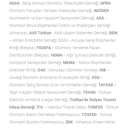
AASA
- Satış Sonrası Otomotiv Tedarikçileri Derneği,
APRA
-
Otomotiv Parçaları Yeniden İmalatçıları Derneği,
AKÜDER
-
Akümülatör ve Geri Kazanım Sanayicileri Derneği,
ASA
–
Otomobil Servis Ekipmanları Üretici ve İthalatçıları Derneği
(Almanya),
AUS Türkiye
- Akıllı Ulaşım Sistemleri Derneği,
BEM
– Alman E-Mobilite Derneği, EGEA - Avrupa Garaj Ekipmanları
Birliği (Belçika),
FIGIEFA
– Otomotiv Yenileme Pazarı
Distribütörleri (Belçika),
HDMA
– Ağır İş Aracı Üreticileri Birliği,
Kompozit Sanayicileri Derneği,
MEMA
– Motor Ekipmanları
Üreticileri Birliği,
OAC
- Denizaşırı Otomotiv Konseyi,
OIB
–
Uludağ Otomotiv Endüstrisi İhracatçıları Birliği,
OSS
–
Otomotiv Satış Sonrası Ürün ve Hizmetleri Derneği,
TAYSAD
–
Taşıt Araçları Tedarik Sanayicileri Derneği,
TEHAD
- Türkiye
Elektrikli ve Hibrid Araçlar Derneği,
Türkiye’de İtalyan Ticaret
Odası Derneği
,
İTO
– İstanbul Ticaret Odası,
TOBFED
- Türkiye
Otomotiv Bakım Dernekleri Federasyonu,
TOSFED
- Türkiye
Otomobil Sporları Federasyonu,
ZDK
- Almanya Alman Motor