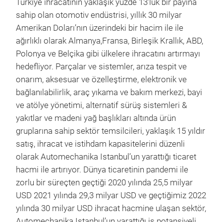
Türkiye ihracatının yaklaşık yüzde 13'lük bir payına
sahip olan otomotiv endüstrisi, yıllık 30 milyar
Amerikan Doları’nın üzerindeki bir hacim ile ile
ağırlıklı olarak Almanya,Fransa, Birleşik Krallık, ABD,
Polonya ve Belçika gibi ülkelere ihracatını artırmayı
hedefliyor. Parçalar ve sistemler, arıza tespit ve
onarım, aksesuar ve özelleştirme, elektronik ve
bağlanılabilirlik, araç yıkama ve bakım merkezi, bayi
ve atölye yönetimi, alternatif sürüş sistemleri &
yakıtlar ve madeni yağ başlıkları altında ürün
gruplarına sahip sektör temsilcileri, yaklaşık 15 yıldır
satış, ihracat ve istihdam kapasitelerini düzenli
olarak Automechanika Istanbul’un yarattığı ticaret
hacmi ile artırıyor. Dünya ticaretinin pandemi ile
zorlu bir süreçten geçtiği 2020 yılında 25,5 milyar
USD 2021 yılında 29,3 milyar USD ve geçtiğimiz 2022
yılında 30 milyar USD ihracat hacmine ulaşan sektör,
Automechanika Istanbul’un yarattığı iş potansiyeli