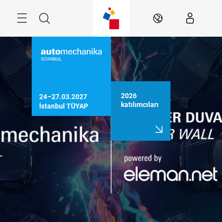
Atla
Arama
TR
2026
24–27.03.2027

katılımcıları
İstanbul TÜYAP