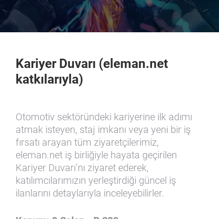
Kariyer Duvarı (eleman.net
katkılarıyla)
Otomotiv sektöründeki kariyerine ilk adımı
atmak isteyen, staj imkanı veya yeni bir iş
fırsatı arayan tüm ziyaretçilerimiz,
eleman.net iş birliğiyle hayata geçirilen
Kariyer Duvarı’nı ziyaret ederek,
katılımcılarımızın yerleştirdiği güncel iş
ilanlarını detaylarıyla inceleyebilirler.