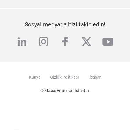
Sosyal medyada bizi takip edin!
linkedin
instagram
facebook
twitter
yout
Künye
Gizlilik Politikası
İletişim
© Messe Frankfurt Istanbul